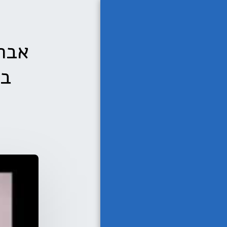
אבחו
בא