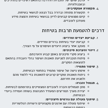
עדכון שוטף של תוכניות ההדרכה בהתאם לשינויים בתהליכים
ובטכנולוגיות.
תקשורת אפקטיבית
:
תקשורת פתוחה וברורה בכל הנוגע לנושאי בטיחות.
קיום מפגשים קבועים לדיון בנושאי בטיחות והפצת מידע
מעודכן לעובדים.
דרכים להטמעת תרבות בטיחות
קביעת יעדים ומדדים
:
קביעת יעדי בטיחות ברורים ומדידים.
מעקב אחר ביצוע היעדים ושיפורם על פי הצורך.
זיהוי והערכת סיכונים
:
ביצוע סקרי סיכונים באופן קבוע והערכתם.
פיתוח תוכניות למניעת תאונות ושיפור נהלי העבודה בהתאם
לתוצאות הסקרים.
שיפור מתמיד
:
אימוץ גישה של שיפור מתמיד בתחומי הבטיחות.
ניתוח תאונות ומקרים קרובים לתאונות כדי ללמוד מהם
ולמנוע את חזרתם.
תגמול והכרה
:
מתן תגמולים והכרה לעובדים המצטיינים בתרומתם לבטיחות.
יצירת מערך תמריצים המעודד התנהגות בטוחה ועמידה ביעדי
הבטיחות.
שיתוף פעולה עם גורמים חיצוניים
:
שיתוף פעולה עם ארגונים מקצועיים ורשויות רגולטוריות
בתחום הבטיחות.