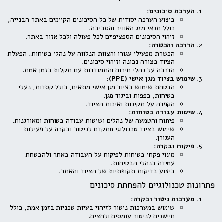
הערכת סיכונים
:
ביצוע הערכה יסודית של כל הסיכונים הקיימים באתר הבנייה,
כולל תנאי מזג האוויר והסביבה.
זיהוי הסיכונים הספציפיים לכל פעולה ולכל אזור באתר.
הדרכה והכשרה
:
הכשרת מפעילי עגורן והצוות הנלווה על נהלי בטיחות, הפעלת
הציוד בצורה נכונה וזיהוי סיכונים.
הדרכה על נהלי חירום והתמודדות עם תקלות בזמן אמת.
שימוש בציוד מגן אישי (PPE)
:
הבטחת שימוש בציוד מגן אישי מתאים, כולל קסדות, נעלי
בטיחות, כפפות וביגוד מגן.
הקפדה על תקינות ואיכות הציוד.
שיטות עבודה בטוחות
:
פיתוח והטמעה של נהלים ושיטות עבודה בטוחות ומאורגנות.
שימוש בציוד טכנולוגי מתקדם לניטור ובקרה על פעילות
העגורן.
פיקוח ובקרה
:
מינוי פקחי בטיחות לפיקוח על העבודה באתר ולהבטחת
עמידה בנהלי הבטיחות.
ביצוע בדיקות תקופתיות של הציוד והאתר.
פתרונות טכנולוגיים להפחתת סיכונים
מערכות ניטור ובקרה
:
שימוש במערכות ניטור לזיהוי בעיות טכניות בזמן אמת, כולל
חיישנים לניטור עומסים ולחצים.