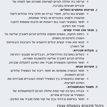
קריסה כזו עלולה לגרום לפגיעות חמורות ואף למוות של
עובדים ואנשים בסביבה.
פגיעות מחפצים נופלים
:
חפצים כמו כלים, חומרי בנייה או חלקי ציוד עלולים ליפול
מהעגורן ולפגוע בעובדים או בציוד שמתחת.
חוסר באמצעי הגנה כמו רשתות או תיבות אטומות להגנה
מגביר את הסיכון.
תנאי מזג אוויר קשים
:
רוחות חזקות, גשמים וסופות עלולים לגרום לאובדן שליטה על
העגורן ולסיכונים נוספים.
תנאי מזג אוויר קשים יכולים להשפיע על היציבות והבטיחות
של העגורן.
תקלות טכניות
:
כשלים במערכת ההידראולית, הכבלים או מנגנוני ההרמה
עלולים לגרום לאובדן שליטה ולתאונות חמורות.
חוסר תחזוקה תקופתית מגביר את הסיכון לתקלות טכניות.
טעויות אנוש
:
חוסר הכשרה מתאימה או חוסר ריכוז של המפעיל עלולים
לגרום לתאונות.
שגיאות בתקשורת בין המפעיל לצוות העובדים מגבירות את
הסיכון לפגיעות.
חשמל והתחשמלות
:
עבודה בקרבת קווי מתח עלולה לגרום להתחשמלות של
המפעיל או עובדים אחרים.
חוסר בתיאום ובזיהוי נכון של קווי מתח מגביר את הסיכון.
ניהול סיכונים בהפעלת עגורן