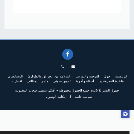
الرئيسية
حول
التوجيه والتدريب
السلامة من الحرائق والطوارئ
الوسائط
قاعدة المعرفة
أسئلة وأجوبة
تدوين صوتي
متجر
وظائف
اتصل بنا
حقوق النشر © 2026 جميع الحقوق محفوظة -
أفيكي سيفتي فيجات المحدودة
سياسة خاصة
|
إمكانية الوصول