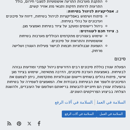
התקנת מערכות התרעה אוטומטיות למצבי חירום, כולל
התרעות לרוחות חזקות ותנאי מזג אוויר קשים.
אפליקציות לניהול בטיחות
:
פיתוח ושימוש באפליקציות לניהול בטיחות, דיווח על סיכונים
ועדכונים על נהלי בטיחות.
ניהול רישומים ומעקב על ציוד בטיחות ואמצעי מגן.
ציוד חכם לעגורנים
:
שימוש בעגורנים מתקדמים הכוללים מערכות בטיחות
אוטומטיות והתראות על סיכונים.
הטמעת טכנולוגיות חכמות לניטור פעילות העגורן ושליטה
מרחוק.
סיכום
הפעלת עגורן כוללת סיכונים רבים הדורשים ניהול קפדני ומודעות גבוהה
לבטיחות. באמצעות הערכת סיכונים, הדרכה מתאימה, שימוש בציוד מגן
אישי, פיתוח נהלים בטוחים ויישום טכנולוגיות מתקדמות, ניתן לצמצם את
הסיכונים ולשפר את הבטיחות בעבודות אלו. המאמצים לשמירה על בטיחות
בהפעלת עגורן הם חיוניים להבטחת בריאותם ושלומם של העובדים, ולהשגת
הצלחה בביצוע הפרויקטים השונים.
السلامة في العمل
السلامة في آلات الرفع
السلامة في العمل
السلامة في آلات الرفع